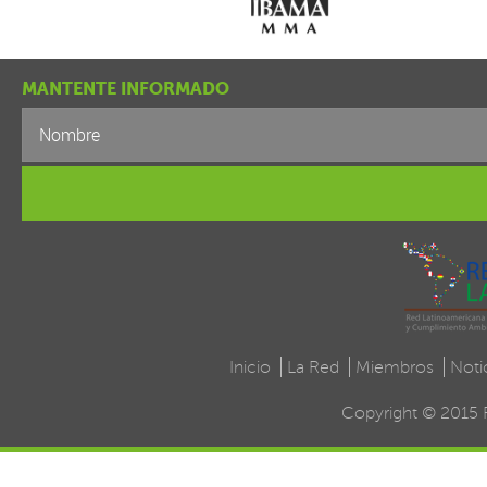
11560 – Ciud
Conocer las [
MANTENTE INFORMADO
Inicio
La Red
Miembros
Noti
Copyright © 2015 