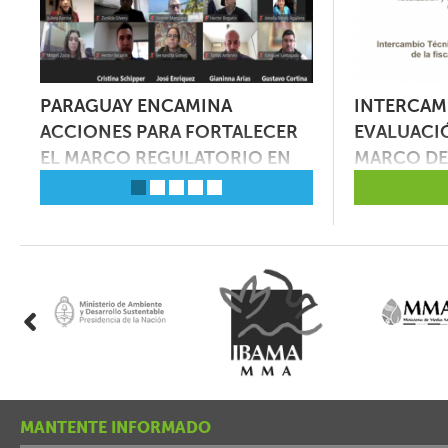
FORTALECIENDO LA GESTIÓN
INTERCAM
 LA
PARAGUAY ENCAMINA
JORNADA DE I
AMBIENTAL EN EL CHACO
EVALUACI
ACCIONES PARA FORTALECER
INTEGRACIÓN 
PARAGUAYO
MARCO DE 
ELO
EL MARCO REGULATORIO EN
TRADICIONALE
AMBIENTAL
UMO
GESTIÓN DE RESIDUOS Y
LA ADAPTACIÓ
QUÍMICOS
CLIMÁTICO
Mira el video
.-
aquí
Paraguay, 29 de agosto de 2024.- Se
Paraguay, 07 de m
ca
realizaron webinarios de socialización
el objetivo de est
co-
y presentación de las propuestas de
para integrar saber
metas
normativas relacionadas a
costumbres indígen
i
que
la Responsabilidad Extendida del
planificación y ej
Productor y la gestión de Plásticos de
de adaptación al c
un solo uso, […]
MANTENTE INFORMADO