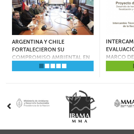
JORNADA REGIONAL DE
INTERCAM
ARGENTINA Y CHILE
AMBIENTE DIST
CONTROL Y MONITOREO
EVALUACI
EN
FORTALECIERON SU
ORGANISMOS D
AMBIENTAL
MARCO DE 
COMPROMISO AMBIENTAL EN
POR SU COMPR
AMBIENTAL
UN ENCUENTRO BILATERAL
SOSTENIBILID
a de
Mira el video
Argentina, 26 de agosto de 2024.- La
Argentina, 24 de ju
aquí
Subsecretaría de Ambiente de la
subsecretaria de A
aría
Nación, a cargo de Ana Lamas,
Lamas junto a la di
participó de la XVIII reunión de la
Interjurisdiccional 
subcomisión ambiental Argentina
Información, Vivian
i
Chile, a través […]
adelante el acto de