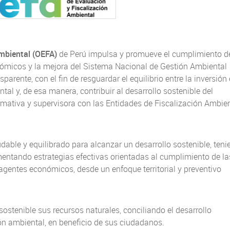
mbiental (OEFA)
de Perú impulsa y promueve el cumplimiento d
ómicos y la mejora del Sistema Nacional de Gestión Ambiental
parente, con el fin de resguardar el equilibrio entre la inversión
al y, de esa manera, contribuir al desarrollo sostenible del
FISCALIZACIÓN AMBI
ativa y supervisora con las Entidades de Fiscalización Ambien
SMA ASISTE A ACTIVI
CIERRE DE PROYECT
COOPERACIÓN ENT
dable y equilibrado para alcanzar un desarrollo sostenible, ten
CHILE, PERÚ Y ALEM
entando estrategias efectivas orientadas al cumplimiento de la
agentes económicos, desde un enfoque territorial y preventivo
La actividad, que se reali
Perú, tuvo el objetivo de da
segundo proyecto de coo
stenible sus recursos naturales, conciliando el desarrollo
triangular entre los orga
ón ambiental, en beneficio de sus ciudadanos.
SMA, OEFA y GIZ. La inici