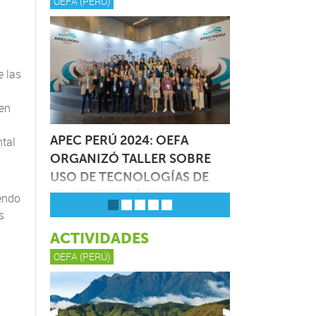
OEFA (PERÚ)
e las
 en
ENTAL:
APEC PERÚ 2024: OEFA
OEFA INAUGU
tal
DAD DE
ORGANIZÓ TALLER SOBRE
ENLACE EN P
O DE
USO DE TECNOLOGÍAS DE
(TALARA) PAR
RE
TELEDETECCIÓN PARA
LA SUPERVISI
iendo
ANIA
IDENTIFICAR IMPACTOS
ATENCIÓN DE
s
AMBIENTALES
AMBIENTALES
ACTIVIDADES
zó en Lima,
r cierre al
Perú, 19 de agosto de 2024.- En el
Perú, 19 de julio 
OEFA (PERÚ)
peración
marco de la Tercera Reunión de
Organismo de Ev
nismos
Altos Funcionarios (SOM3) del Foro
Fiscalización Am
ativa
de Cooperación Económica Asia-
entidad adscrita a