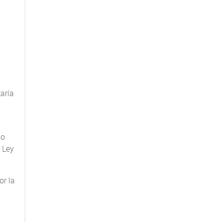
taría
do
 Ley
or la