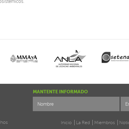
osistémicos.
MANTENTE INFORMADO
chos
Inicio
La Red
Miembros
Noti